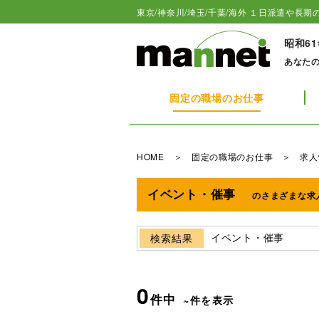
東京/神奈川/埼玉/千葉/海外 １日派遣や長期の
昭和6
あなた
固定の職場のお仕事
HOME
＞
固定の職場のお仕事
＞ 求人
イベント・催事
のさまざまな求
イベント・催事
検索結果
0
件中
~件を表示