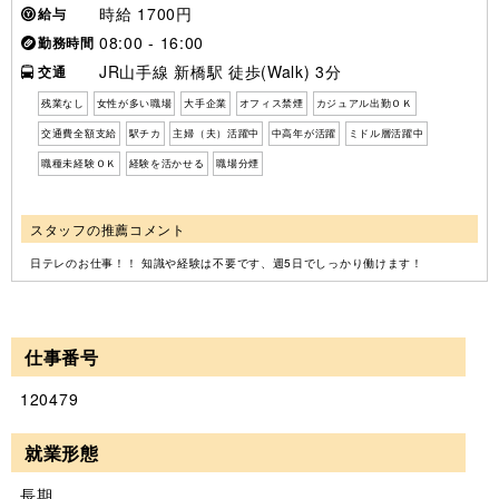
時給 1700円
給与
08:00 - 16:00
勤務時間
JR山手線 新橋駅 徒歩(Walk) 3分
交通
残業なし
女性が多い職場
大手企業
オフィス禁煙
カジュアル出勤ＯＫ
交通費全額支給
駅チカ
主婦（夫）活躍中
中高年が活躍
ミドル層活躍中
職種未経験ＯＫ
経験を活かせる
職場分煙
スタッフの推薦コメント
日テレのお仕事！！ 知識や経験は不要です、週5日でしっかり働けます！
仕事番号
120479
就業形態
長期