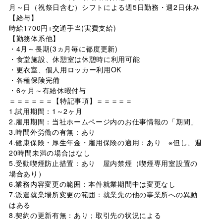
月～日（祝祭日含む）シフトによる週5日勤務・週2日休み
【給与】
時給1700円+交通手当(実費支給)
【勤務体系他】
・4月～長期(3ヵ月毎に都度更新)
・食堂施設、休憩室は休憩時に利用可能
・更衣室、個人用ロッカー利用OK
・各種保険完備
・6ヶ月～有給休暇付与
＝＝＝＝＝＝【特記事項】＝＝＝＝＝
1.試用期間：1～2ヶ月
2.雇用期間：当社ホームページ内のお仕事情報の「期間」
3.時間外労働の有無：あり
4.健康保険・厚生年金・雇用保険の適用：あり ※但し、週
20時間未満の場合はなし
5.受動喫煙防止措置：あり 屋内禁煙（喫煙専用室設置の
場合あり）
6.業務内容変更の範囲：本件就業期間中は変更なし
7.派遣就業場所変更の範囲：就業先の他の事業所への異動
はある
8.契約の更新有無：あり；取引先の状況による