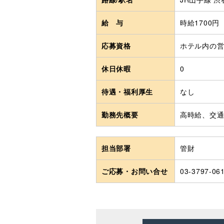
給 与
時給1700円
応募資格
ホテル内の
休日休暇
0
待遇・福利厚生
なし
勤務先概要
高時給、交
担当部署
管財
ご応募・お問い合せ
03-3797-06