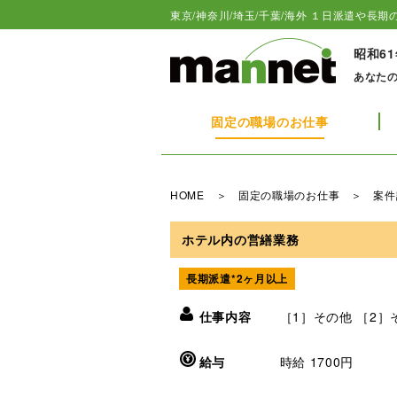
東京/神奈川/埼玉/千葉/海外 １日派遣や長期の
昭和6
あなた
固定の職場のお仕事
HOME
＞
固定の職場のお仕事
＞ 案件
ホテル内の営繕業務
長期派遣*2ヶ月以上
仕事内容
［1］その他 ［2］
給与
時給 1700円