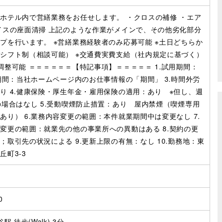
ホテル内で営繕業務をお任せします。 ・クロスの補修 ・エア
イスの座面清掃 上記のような作業がメインで、その他劣化部分
プを行います。 ※営繕業務経験者のみ応募可能 ※土日どちらか
シフト制（相談可能） ※交通費実費支給（社内規定に基づく）
調整可能 ＝＝＝＝＝＝【特記事項】＝＝＝＝＝ 1.試用期間：
用期間：当社ホームページ内のお仕事情報の「期間」 3.時間外労
り 4.健康保険・厚生年金・雇用保険の適用：あり ※但し、週
の場合はなし 5.受動喫煙防止措置：あり 屋内禁煙（喫煙専用
あり） 6.業務内容変更の範囲：本件就業期間中は変更なし 7.
変更の範囲：就業先の他の事業所への異動はある 8.契約の更
；取引先の状況による 9.更新上限の有無：なし 10.勤務地：東
丘町3-3
期
0
駅 徒歩(Walk) 3分