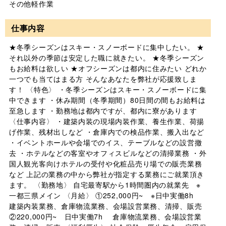
その他軽作業
仕事内容
★冬季シーズンはスキー・スノーボードに集中したい。 ★
それ以外の季節は安定した職に就きたい。 ★冬季シーズン
もお給料は欲しい ★オフシーズンは都内に住みたい どれか
一つでも当てはまる方 そんなあなたを弊社が応援致しま
す！ 〈特色〉 ・冬季シーズンはスキー・スノーボードに集
中できます ・休み期間（冬季期間）80日間の間もお給料は
至急します ・勤務地は都内ですが、都内に寮があります
〈仕事内容〉 ・建築内装の現場内装作業、養生作業、荷揚
げ作業、残材出しなど ・倉庫内での検品作業、搬入出など
・イベントホールや会場でのイス、テーブルなどの設営撤
去 ・ホテルなどの客室やオフィスビルなどの清掃業務 ・外
国人観光客向けホテルの受付や化粧品売り場での販売業務
など 上記の業務の中から弊社が指定する業務にご就業頂き
ます。 〈勤務地〉 自宅最寄駅から1時間圏内の就業先 ※
一都三県メイン 〈月給〉 ①252,000円~ ※日中実働8h
建築内装業務、倉庫物流業務、会場設営業務、清掃、販売
②220,000円~ 日中実働7h 倉庫物流業務、会場設営業