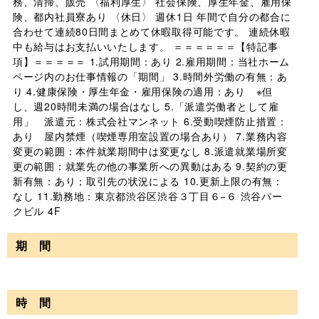
務、清掃、販売 〈福利厚生〉 社会保険、厚生年金、雇用保
険、都内社員寮あり 〈休日〉 週休1日 年間で自分の都合に
合わせて連続80日間まとめて休暇取得可能です。 連続休暇
中も給与はお支払いいたします。 ＝＝＝＝＝＝【特記事
項】＝＝＝＝＝ 1.試用期間：あり 2.雇用期間：当社ホーム
ページ内のお仕事情報の「期間」 3.時間外労働の有無：あ
り 4.健康保険・厚生年金・雇用保険の適用：あり ※但
し、週20時間未満の場合はなし 5.「派遣労働者として雇
用」 派遣元：株式会社マンネット 6.受動喫煙防止措置：
あり 屋内禁煙（喫煙専用室設置の場合あり） 7.業務内容
変更の範囲：本件就業期間中は変更なし 8.派遣就業場所変
更の範囲：就業先の他の事業所への異動はある 9.契約の更
新有無：あり；取引先の状況による 10.更新上限の有無：
なし 11.勤務地：東京都渋谷区渋谷３丁目６−６ 渋谷パー
クビル 4F
期 間
時 間