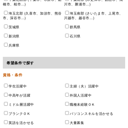
橋市、柏市…)
川市、勝浦市…)
埼玉北部 (久喜市、加須市、熊谷
埼玉南部 (さいたま市、上尾市、
市、深谷市…)
川越市、越谷市…)
茨城県
群馬県
新潟県
石川県
兵庫県
希望条件で探す
資格・条件
学生活躍中
主婦（夫）活躍中
中高年が活躍
外国人活躍中
ミドル層活躍中
職種未経験ＯＫ
ブランクＯＫ
パソコンスキルを活かせる
英語を活かせる
大量募集