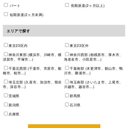
パート
長期派遣(2ヶ月以上)
短期派遣(2ヶ月未満)
エリアで探す
東京23区内
東京23区外
神奈川東部 (横浜市、川崎市、横
神奈川西部 (相模原市、厚木市、
須賀市、平塚市…)
海老名市、小田原市…)
千葉北西部 (千葉市、市原市、船
千葉南部 (木更津市、館山市、鴨
橋市、柏市…)
川市、勝浦市…)
埼玉北部 (久喜市、加須市、熊谷
埼玉南部 (さいたま市、上尾市、
市、深谷市…)
川越市、越谷市…)
茨城県
群馬県
新潟県
石川県
兵庫県