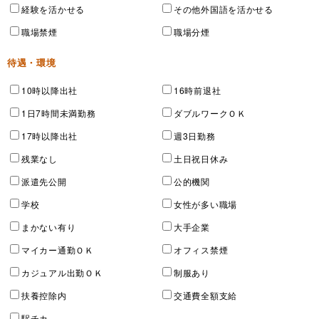
経験を活かせる
その他外国語を活かせる
職場禁煙
職場分煙
待遇・環境
10時以降出社
16時前退社
1日7時間未満勤務
ダブルワークＯＫ
17時以降出社
週3日勤務
残業なし
土日祝日休み
派遣先公開
公的機関
学校
女性が多い職場
まかない有り
大手企業
マイカー通勤ＯＫ
オフィス禁煙
カジュアル出勤ＯＫ
制服あり
扶養控除内
交通費全額支給
駅チカ