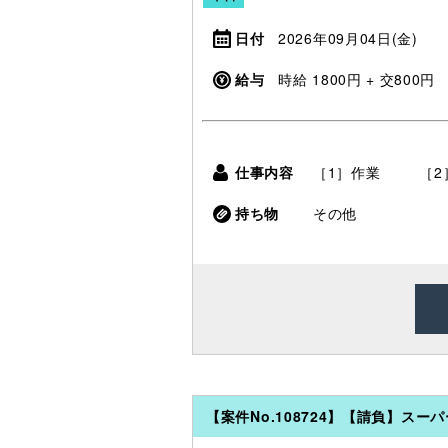
日付
2026年09月04日(金)
給与
時給 1800円 + 交800円
仕事内容
［1］作業 ［2
持ち物
その他
【案件No.108724】【請負】ス