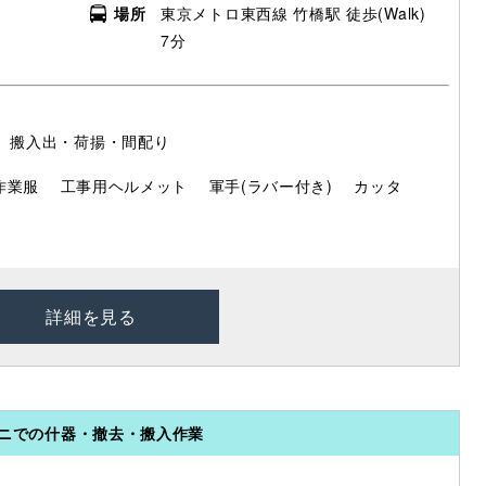
場所
東京メトロ東西線 竹橋駅 徒歩(Walk)
7分
］搬入出・荷揚・間配り
作業服
工事用ヘルメット
軍手(ラバー付き)
カッタ
詳細を見る
ンビニでの什器・撤去・搬入作業