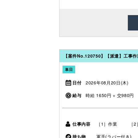
【案件No.120750】【派遣】工事
単日
日付
2026年08月20日(木)
給与
時給 1650円 + 交980円
仕事内容
［1］作業 ［2
持ち物
軍手(ラバー付き)