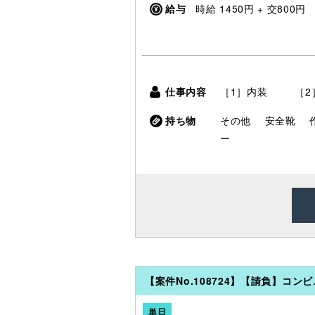
給与
時給 1450円 + 交800円
仕事内容
［1］内装 ［2
持ち物
その他
安全靴
ー
【案件No.108724】【請負】コ
単日