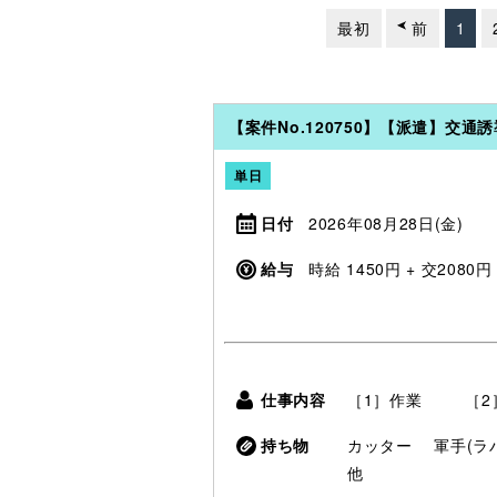
最初
前
1
【案件No.120750】【派遣】交
単日
日付
2026年08月28日(金)
給与
時給 1450円 + 交2080円
仕事内容
［1］作業 ［2
持ち物
カッター
軍手(
他