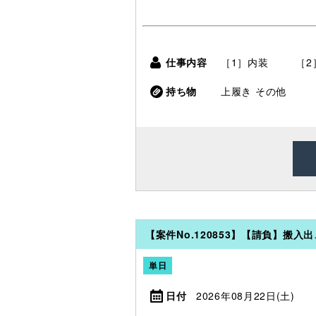
仕事内容
［1］内装 ［2
持ち物
上履き
その他
【案件No.120853】【請負】搬入
単日
日付
2026年08月22日(土)