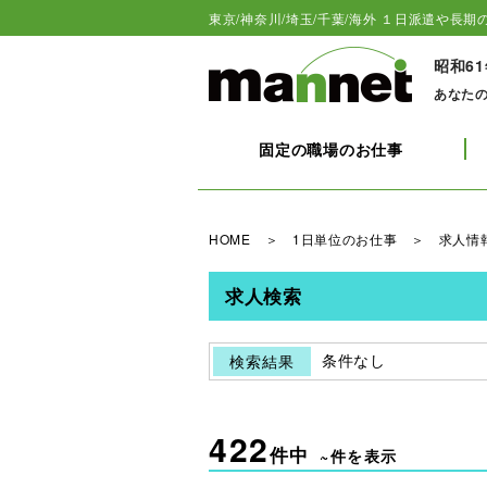
東京/神奈川/埼玉/千葉/海外 １日派遣や長期の
昭和6
あなた
固定の職場のお仕事
HOME
＞
1日単位のお仕事
＞ 求人情
求人検索
条件なし
検索結果
422
件中
~件を表示