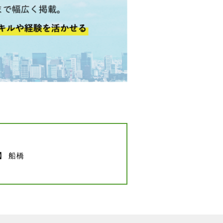
】 船橋
末広町