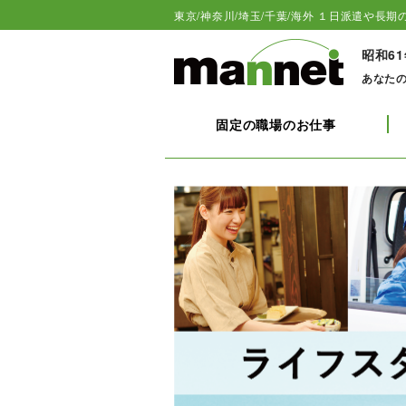
東京/神奈川/埼玉/千葉/海外 １日派遣や長期の
昭和6
あなた
固定の職場のお仕事