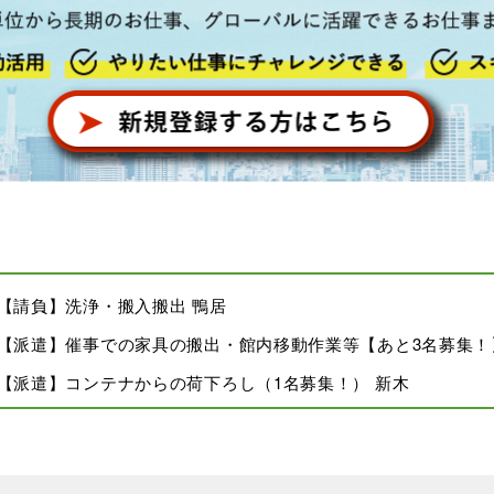
-06 【請負】洗浄・搬入搬出 鴨居
8-06 【派遣】催事での家具の搬出・館内移動作業等【あと3名募集！
8-06 【派遣】コンテナからの荷下ろし（1名募集！） 新木
8-06 【派遣】コンテナからの荷下ろし（1名募集！） 新木
8-06 【請負】ビルでの事務機器搬入・据付作業【2名追加募集！】 