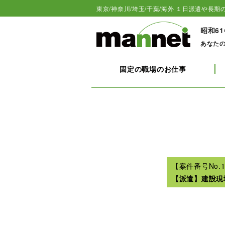
東京/神奈川/埼玉/千葉/海外 １日派遣や長期の
昭和6
あなた
固定の職場のお仕事
【案件番号No.1
【派遣】建設現